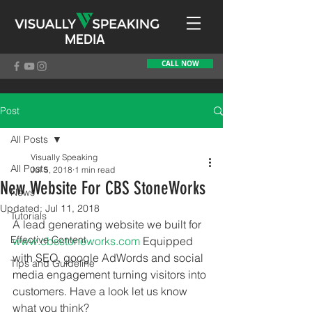
MEDIA
CALL NOW
Post
All Posts
Visually Speaking
All Posts
Jul 5, 2018
1 min read
New Website For CBS StoneWorks
News
Updated:
Jul 11, 2018
Tutorials
A lead generating website we built for 
Effective Content
www.cbsstoneworks.com
 Equipped 
with SEO, google AdWords and social 
Tips and Guideline
media engagement turning visitors into 
customers. Have a look let us know 
what you think? 