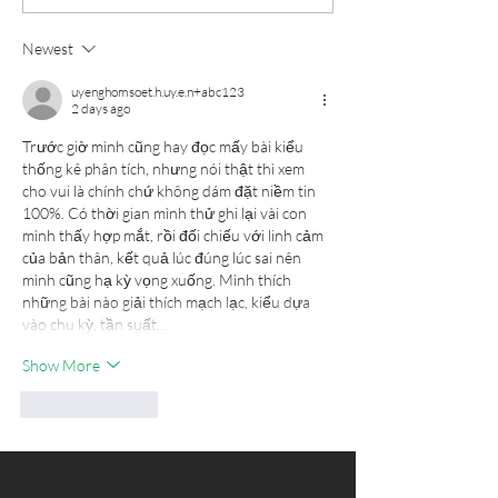
top of Google search results
Newest
uyenghomsoet.h.uy.e.n+abc123
2 days ago
Trước giờ mình cũng hay đọc mấy bài kiểu 
thống kê phân tích, nhưng nói thật thì xem 
cho vui là chính chứ không dám đặt niềm tin 
100%. Có thời gian mình thử ghi lại vài con 
mình thấy hợp mắt, rồi đối chiếu với linh cảm 
của bản thân, kết quả lúc đúng lúc sai nên 
mình cũng hạ kỳ vọng xuống. Mình thích 
những bài nào giải thích mạch lạc, kiểu dựa 
vào chu kỳ, tần suất…
Show More
Like
Reply